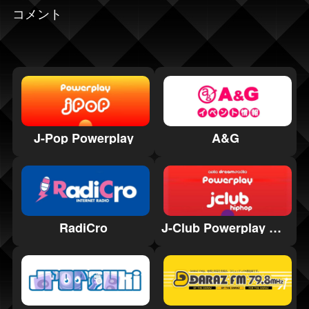
コメント
J-Pop Powerplay
A&G
RadiCro
J-Club Powerplay HipHop