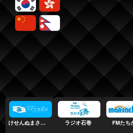
けせんぬまさいがいエフエム
ラジオ石巻
FMたち