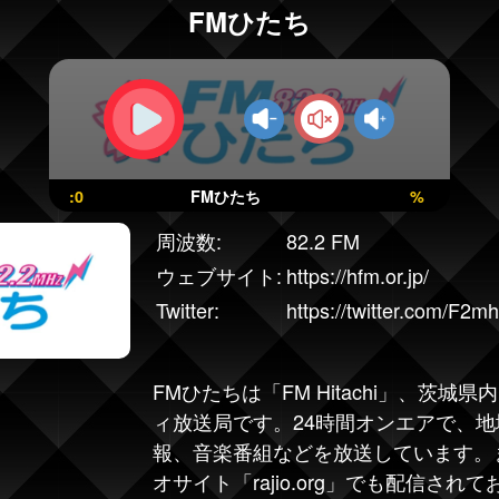
FMひたち
:0
FMひたち
%
周波数:
82.2 FM
ウェブサイト:
https://hfm.or.jp/
Twitter:
https://twitter.com/F2m
FMひたち
は「
FM Hitachi
」、茨城県内
ィ放送局です。24時間オンエアで、
報、音楽番組などを放送しています。
オサイト「rajio.org」でも配信さ