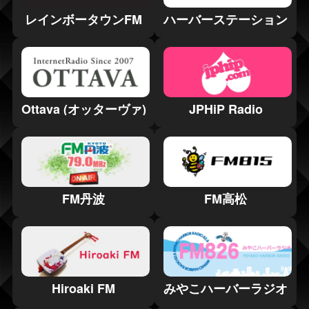
レインボータウンFM
ハーバーステーション
Ottava (オッターヴァ)
JPHiP Radio
FM丹波
FM高松
Hiroaki FM
みやこハーバーラジオ